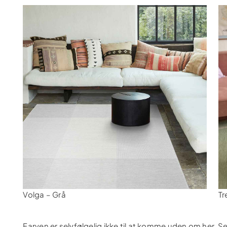
Volga – Grå
Tr
Farven er selvfølgelig ikke til at komme uden om her. Se 