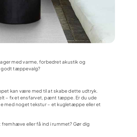
rager med varme, forbedret akustik og
t godt tæppevalg?
ppet kan være med til at skabe dette udtryk.
lt – fx et ensfarvet, pænt tæppe. Er du ude
æppe med noget tekstur – et kugletæppe eller et
 fremhæve eller få ind i rummet? Gør dig