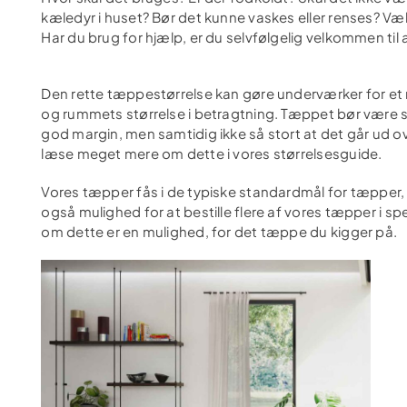
kæledyr i huset? Bør det kunne vaskes eller renses? Væ
Har du brug for hjælp, er du selvfølgelig velkommen til 
Den rette tæppestørrelse kan gøre underværker for e
og rummets størrelse i betragtning. Tæppet bør være 
god margin, men samtidig ikke så stort at det går ud o
læse meget mere om dette i vores størrelsesguide.
Vores tæpper fås i de typiske standardmål for tæpper,
også mulighed for at bestille flere af vores tæpper i s
om dette er en mulighed, for det tæppe du kigger på.