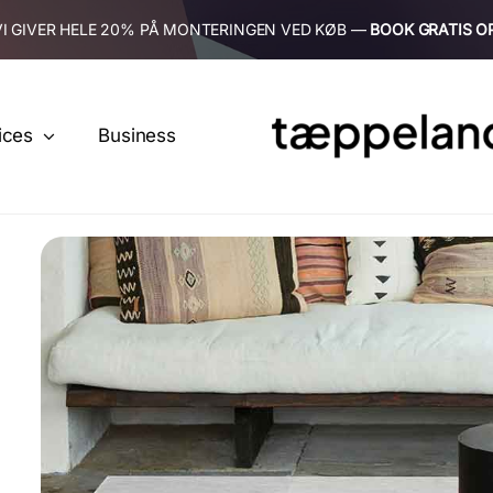
VI GIVER HELE 20% PÅ MONTERINGEN VED KØB —
BOOK GRATIS O
ices
Business