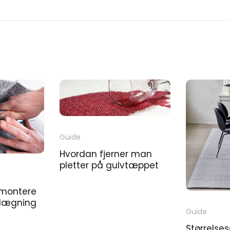
Guide
Hvordan fjerner man
pletter på gulvtæppet
 montere
elægning
Guide
Størrelses