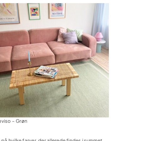
eviso – Grøn
på hvilke farver, der allerede findes i rummet,