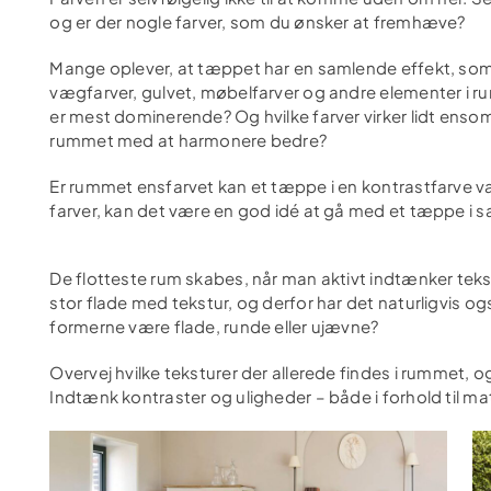
og er der nogle farver, som du ønsker at fremhæve?
Mange oplever, at tæppet har en samlende effekt, som 
vægfarver, gulvet, møbelfarver og andre elementer i rumm
er mest dominerende? Og hvilke farver virker lidt ens
rummet med at harmonere bedre?
Er rummet ensfarvet kan et tæppe i en kontrastfarve v
farver, kan det være en god idé at gå med et tæppe i 
De flotteste rum skabes, når man aktivt indtænker tekstu
stor flade med tekstur, og derfor har det naturligvis o
formerne være flade, runde eller ujævne?
Overvej hvilke teksturer der allerede findes i rummet,
Indtænk kontraster og uligheder – både i forhold til 