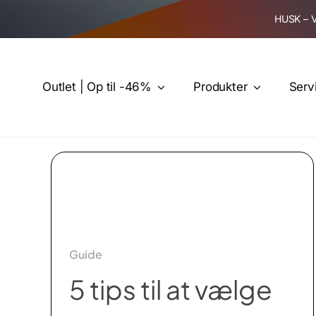
Skip
HUSK – 
to
content
Outlet | Op til -46%
Produkter
Serv
Guide
5 tips til at vælge