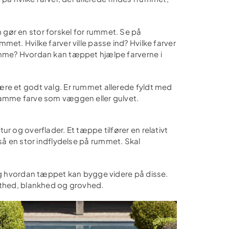
gør en stor forskel for rummet. Se på
et. Hvilke farver ville passe ind? Hvilke farver
omme? Hvordan kan tæppet hjælpe farverne i
ære et godt valg. Er rummet allerede fyldt med
samme farve som væggen eller gulvet.
r og overflader. Et tæppe tilfører en relativt
gså en stor indflydelse på rummet. Skal
 og hvordan tæppet kan bygge videre på disse.
mathed, blankhed og grovhed.