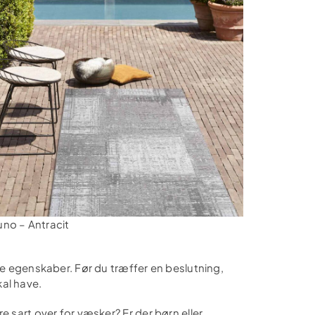
uno – Antracit
ske egenskaber. Før du træffer en beslutning,
al have.
e sart over for væsker? Er der børn eller