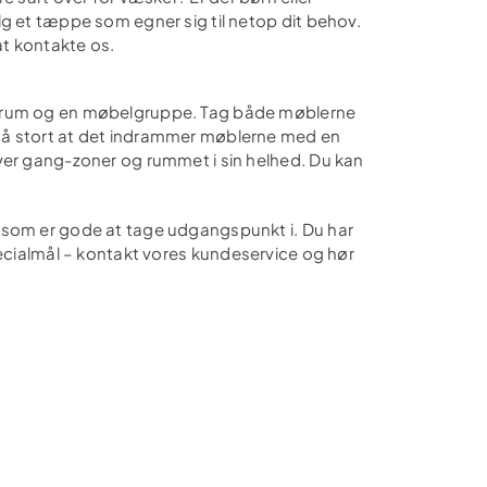
lg et tæppe som egner sig til netop dit behov.
at kontakte os.
t rum og en møbelgruppe. Tag både møblerne
så stort at det indrammer møblerne med en
ver gang-zoner og rummet i sin helhed. Du kan
 som er gode at tage udgangspunkt i. Du har
pecialmål – kontakt vores kundeservice og hør