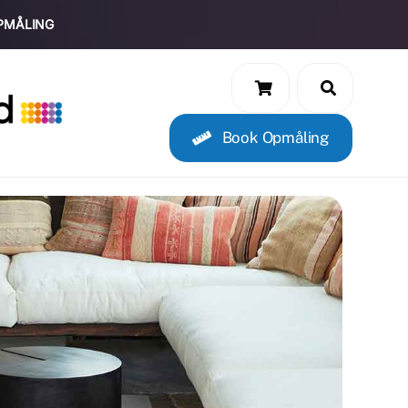
PMÅLING
Book Opmåling