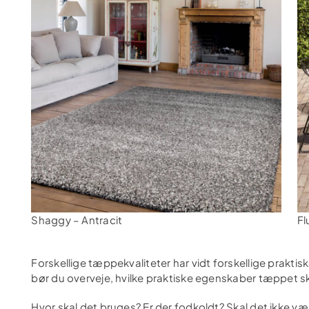
Shaggy – Antracit
Fl
Forskellige tæppekvaliteter har vidt forskellige prakti
bør du overveje, hvilke praktiske egenskaber tæppet sk
Hvor skal det bruges? Er der fodkoldt? Skal det ikke vær