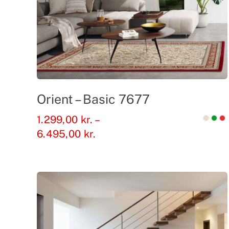
Orient – Basic 7677
1.299,00
kr.
–
Prisinterval:
6.495,00
kr.
1.299,00 kr.
til
6.495,00 kr.