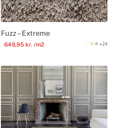
Fuzz – Extreme
+24
649,95
kr.
/m2