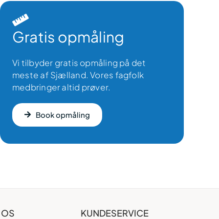
Gratis opmåling
Vi tilbyder gratis opmåling på det
meste af Sjælland. Vores fagfolk
medbringer altid prøver.
Book opmåling
 OS
KUNDESERVICE