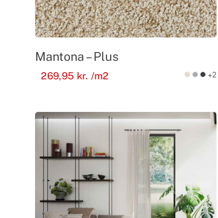
Mantona – Plus
+2
269,95
kr.
/m2