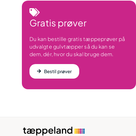
6.999,00 kr.
Gratis prøver
Du kan bestille gratis tæppeprøver på
udvalgte gulvtæpper så du kan se
dem, dér, hvor du skal bruge dem.
Bestil prøver