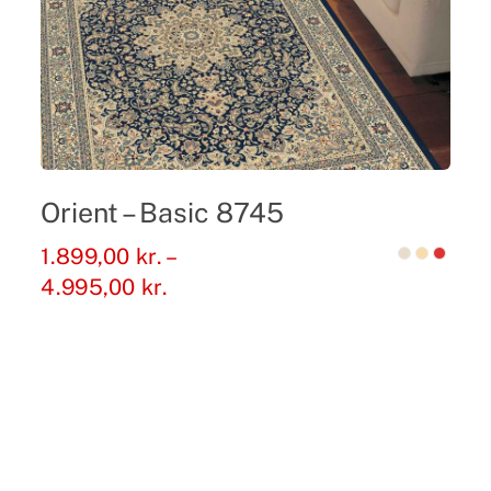
Orient – Basic 8745
1.899,00
kr.
–
Prisinterval:
4.995,00
kr.
1.899,00 kr.
til
4.995,00 kr.