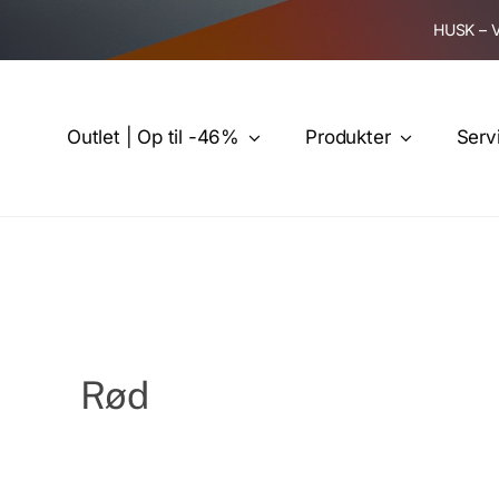
Skip
HUSK – 
to
content
Outlet | Op til -46%
Produkter
Serv
Rød