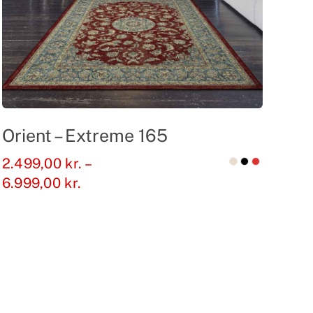
Orient – Extreme 165
2.499,00
kr.
–
Prisinterval:
6.999,00
kr.
2.499,00 kr.
til
6.999,00 kr.