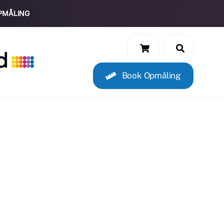
PMÅLING
Book Opmåling