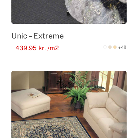
Unic – Extreme
+48
439,95
kr.
/m2