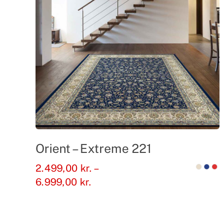
Orient – Extreme 221
2.499,00
kr.
–
Prisinterval:
6.999,00
kr.
2.499,00 kr.
til