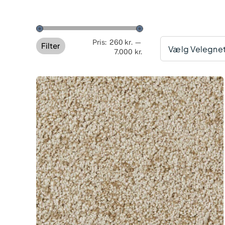
Mindste
Højeste
Pris:
260 kr.
—
Filter
Vælg Velegnet 
7.000 kr.
pris
pris