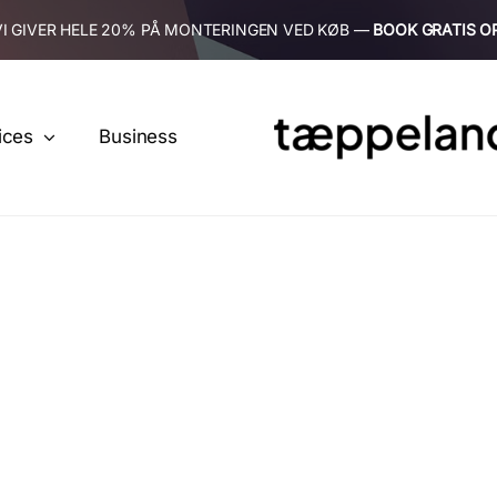
VI GIVER HELE 20% PÅ MONTERINGEN VED KØB —
BOOK GRATIS O
ices
Business